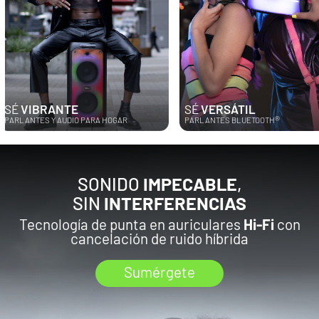
SÉ
VERSÁTIL
SÉ
IMPA
®
RA HOGAR
PARLANTES BLUETOOTH
BARRAS DE 
SONIDO
IMPECABLE
,
SIN
INTERFERENCIAS
Tecnología de punta en auriculares
Hi-Fi
con
cancelación de ruido híbrida
Sumérgete