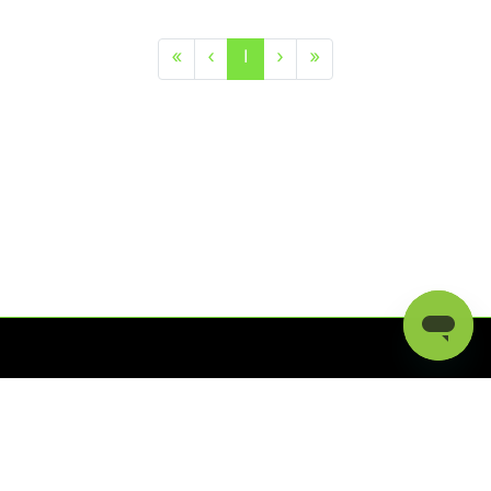
«
‹
1
›
»