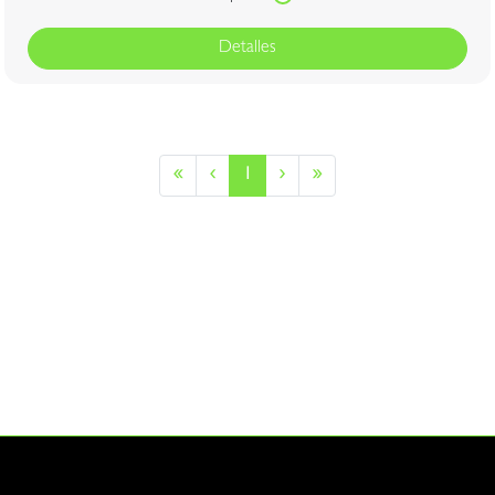
Detalles
«
‹
1
›
»