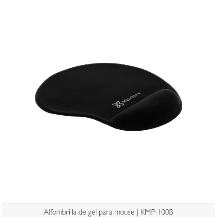
Alfombrilla de gel para mouse | KMP-100B