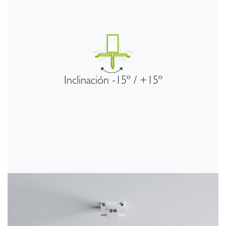
Inclinación -15º / +15º