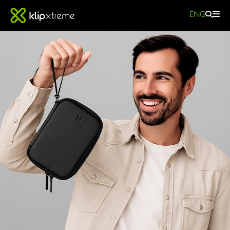
ENG
Sam
Tech
Organizer
|
Organizador
para
accesorios
tecnológicos