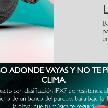
Ba
pa
un
O ADONDE VAYAS Y NO TE P
CLIMA.
cto con clasificación IPX7 de resistencia a
i o de un banco del parque, baila bajo la lluv
la playa, que tu música te seguirá.