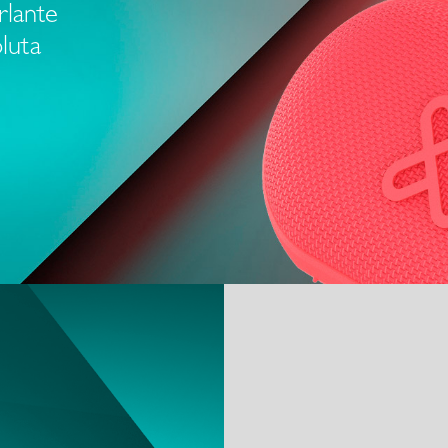
rlante
luta