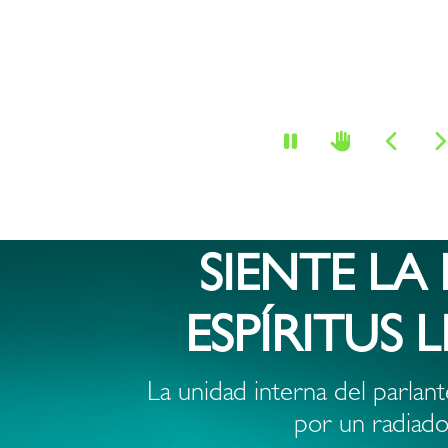
compatible
con
Bluetooth®
-
KBS-
030
SIENTE LA
ESPÍRITUS 
La unidad interna del parla
por un radiado