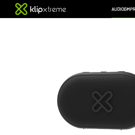
AUDIO
EMPR
GrooveSplash
|
Parlante
TWS
portátil
resistente
al
agua