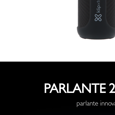
Conexión
Inalámbrica
(TWS)
-
KBS-
800
PARLANTE 
parlante innov