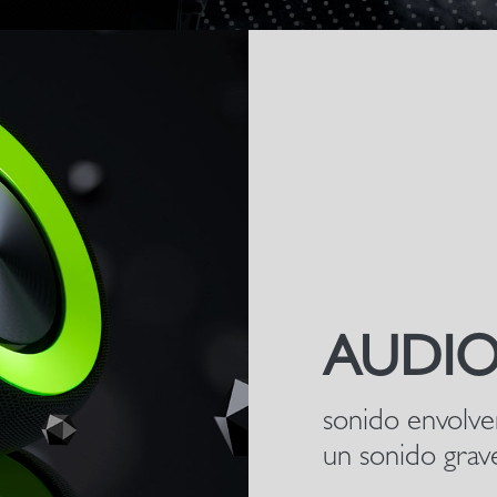
AUDIO
sonido envolven
un sonido grav