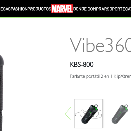
ESAS
FASHION
PRODUCTOS
DONDE COMPRAR
SOPORTE
CA
Vibe36
KBS-800
Parlante portátil 2 en 1 KlipXt