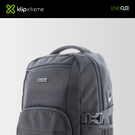
ENG
Emblem
-
Mochila
para
laptop
-
KNB-
EMBLEM
582