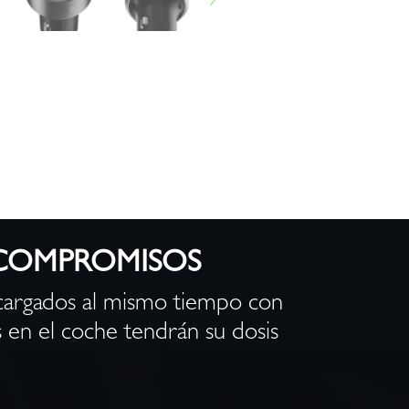
 COMPROMISOS
 cargados al mismo tiempo con
 en el coche tendrán su dosis