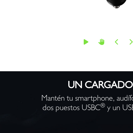
con
puertos
USB-
C<sup>®</sup>
y
USB-
UN CARGADOR
A
Mantén tu smartphone, audífo
-
®
dos puestos USBC
y un USB
KCC-