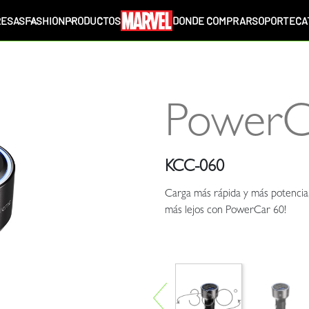
ESAS
FASHION
PRODUCTOS
DONDE COMPRAR
SOPORTE
CA
PowerC
KCC-060
Carga más rápida y más potencia,
más lejos con PowerCar 60!