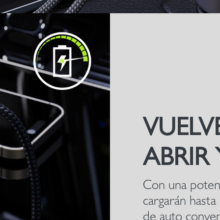
VUELV
ABRIR
Con una potenc
cargarán hasta
de auto conve