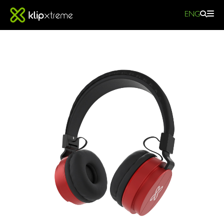
ENG
Fury
-
KHS-
620
|
Klip
Xtreme