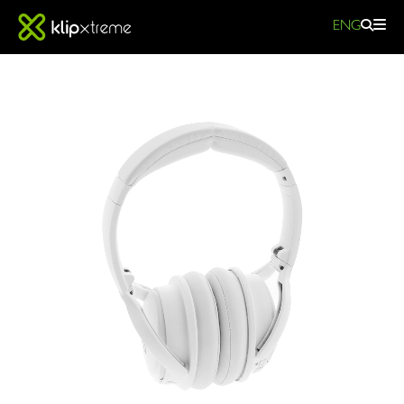
ENG
Imperious
-
KWH-
251
|
Klipxtreme