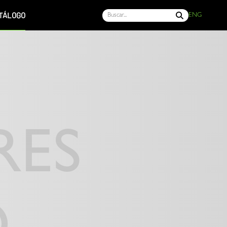
TÁLOGO
ENG
RES