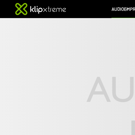
AUDIO
EMPR
Stereo
PC
headset
-
AU
KSH-
301
|
Klip