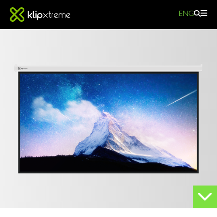
ENG
Pantalla
de
proyeccion
PANTALLA DE
manual
PROYECCIÓN
-
MANUAL
KPS-
313
|