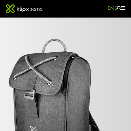
ENG
MOCHILAS
Galante
KNB-
581GR
GALLANT