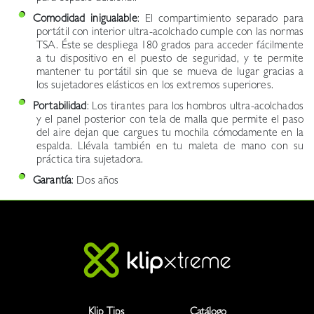
Comodidad inigualable
: El compartimiento separado para
portátil con interior ultra-acolchado cumple con las normas
TSA. Éste se despliega 180 grados para acceder fácilmente
a tu dispositivo en el puesto de seguridad, y te permite
mantener tu portátil sin que se mueva de lugar gracias a
los sujetadores elásticos en los extremos superiores.
Portabilidad
: Los tirantes para los hombros ultra-acolchados
y el panel posterior con tela de malla que permite el paso
del aire dejan que cargues tu mochila cómodamente en la
espalda. Llévala también en tu maleta de mano con su
práctica tira sujetadora.
Garantía
: Dos años
Klip Tips
Catálogo