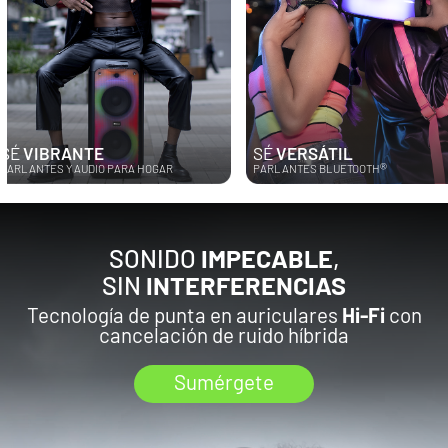
SÉ
VERSÁTIL
SÉ
IMPACT
®
HOGAR
PARLANTES BLUETOOTH
BARRAS DE SON
SONIDO
IMPECABLE
,
SIN
INTERFERENCIAS
Tecnología de punta en auriculares
Hi-Fi
con
cancelación de ruido híbrida
Sumérgete