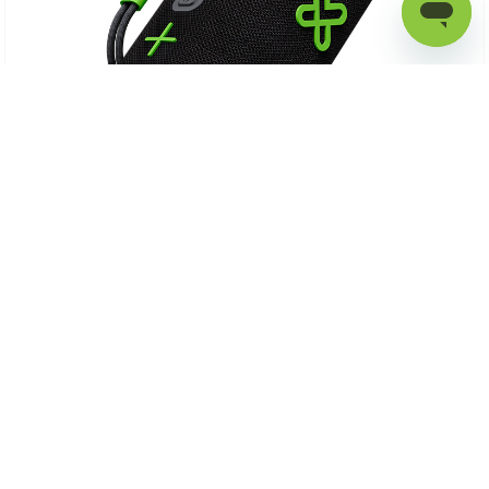
WaveRider | KBB-250
Parlante portátil con una potencia total de 40 watts
Verdadera Conexión Inalámbrica (TWS) para emparejar dos parlantes
Clasificación IPX7 a prueba de agua.
Hasta 73,5 horas de reproducción.
Comparar